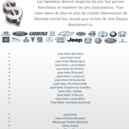
Les bannières doivent respecter les prix fixé par leur
franchiseur et maintenir les prix d'assurances. Pour
cette raison de plus en plus de courtier d'assurances de
Montréal envoie leur assuré pour un bris de vitre d'autos
directement ici.
pare-brise Montréal
pare-brise laval
pare-brise Repentigny
pare-brise Laurentides
pare-brise St-Jérôme
pare-brise Brossard
pare-brise Longueuil
pare-brise St-Eustache
pare-brise Drummondville
pare-brise St-jean-sur richelieu
pare-brise Joliette
pare-brise St-Bruno
pare-brise Lanaudière
Pare-Brise montréal facebook
pare-brise
vitres d'autos Montreal
Marquage Antivol Montréal
vitres d'auto