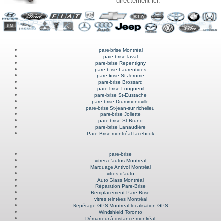
directement ici.
pare-brise Montréal
pare-brise laval
pare-brise Repentigny
pare-brise Laurentides
pare-brise St-Jérôme
pare-brise Brossard
pare-brise Longueuil
pare-brise St-Eustache
pare-brise Drummondville
pare-brise St-jean-sur richelieu
pare-brise Joliette
pare-brise St-Bruno
pare-brise Lanaudière
Pare-Brise montréal facebook
pare-brise
vitres d'autos Montreal
Marquage Antivol Montréal
vitres d'auto
Auto Glass Montréal
Réparation Pare-Brise
Remplacement Pare-Brise
vitres teintées Montréal
Repérage GPS Montreal localisation GPS
Windshield Toronto
Démarreur à distance montréal